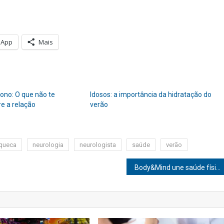
sApp
Mais
ono: O que não te
Idosos: a importância da hidratação do
e a relação
verão
queca
neurologia
neurologista
saúde
verão
Body&Mind une saúde física e mental em 2023