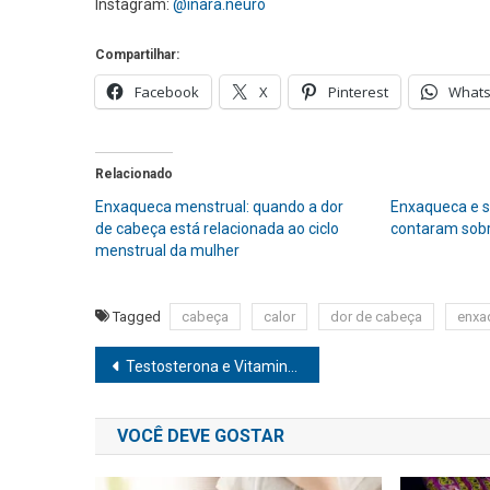
Instagram:
@inara.neuro
Compartilhar:
Facebook
X
Pinterest
What
Relacionado
Enxaqueca menstrual: quando a dor
Enxaqueca e s
de cabeça está relacionada ao ciclo
contaram sobr
menstrual da mulher
Tagged
cabeça
calor
dor de cabeça
enxa
Navegação
Testosterona e Vitamina D: Entenda a relação
de
VOCÊ DEVE GOSTAR
Post