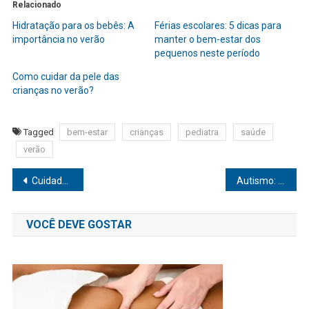
Relacionado
Hidratação para os bebês: A
Férias escolares: 5 dicas para
importância no verão
manter o bem-estar dos
pequenos neste período
Como cuidar da pele das
crianças no verão?
Tagged
bem-estar
crianças
pediatra
saúde
verão
Navegação
Cuidados no verão: A importância da conscientização do câncer de pele
Autismo: um mundo singular
de
VOCÊ DEVE GOSTAR
Post