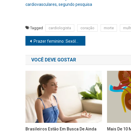
cardiovasculares, segundo pesquisa
Tagged
cardiologista
coração
morte
mulh
Navegação
Prazer feminino: Sexóloga afirma que ele começa com autocuidado e aceitação do corpo!
de
VOCÊ DEVE GOSTAR
Post
Brasileiros Estão Em Busca De Ainda
Mais De 10 M