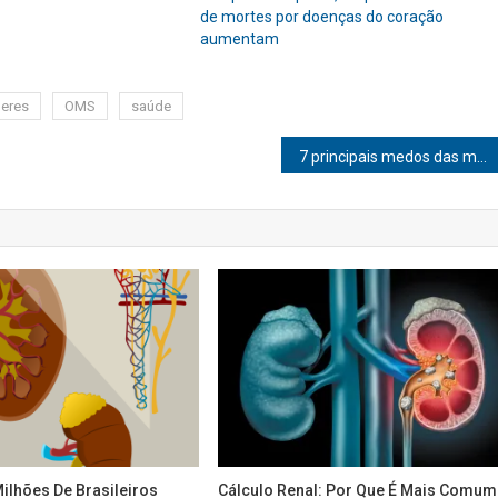
de mortes por doenças do coração
aumentam
eres
OMS
saúde
7 principais medos das mulheres modernas
ilhões De Brasileiros
Cálculo Renal: Por Que É Mais Comum