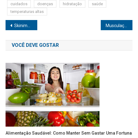
cuidados
doenças
hidratação
saúde
temperaturas altas
Navegação
Skinimalismo: como preparar a pele seguindo a tendência do ‘menos é mais’
Musculação é principal arma contra a obesidade
de
VOCÊ DEVE GOSTAR
Post
Alimentação Saudável: Como Manter Sem Gastar Uma Fortuna