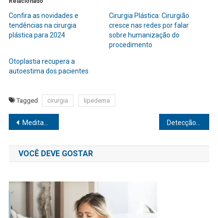
Relacionado
Confira as novidades e
Cirurgia Plástica: Cirurgião
tendências na cirurgia
cresce nas redes por falar
plástica para 2024
sobre humanização do
procedimento
Otoplastia recupera a
autoestima dos pacientes
Tagged
cirurgia
lipedema
Navegação
Meditação: Você Sabia Que Pode Transformar Sua Vida?
Detecção precoce da trombose pode salvar vidas
de
VOCÊ DEVE GOSTAR
Post