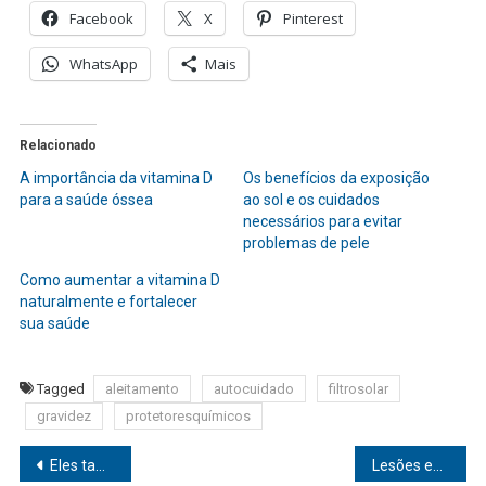
Facebook
X
Pinterest
WhatsApp
Mais
Relacionado
A importância da vitamina D
Os benefícios da exposição
para a saúde óssea
ao sol e os cuidados
necessários para evitar
problemas de pele
Como aumentar a vitamina D
naturalmente e fortalecer
sua saúde
Tagged
aleitamento
autocuidado
filtrosolar
gravidez
protetoresquímicos
Navegação
Eles também se cuidam: descubra os 3 procedimentos estéticos mais procurados por homens
Lesões esportivas: a fisioterapia pode acelerar o processo de recuperação