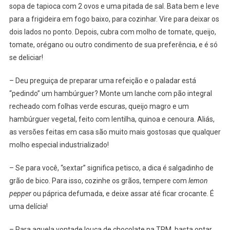
sopa de tapioca com 2 ovos e uma pitada de sal. Bata bem e leve
para a frigideira em fogo baixo, para cozinhar. Vire para deixar os
dois lados no ponto. Depois, cubra com molho de tomate, queijo,
tomate, orégano ou outro condimento de sua preferência, e é só
se deliciar!
– Deu preguiça de preparar uma refeição e o paladar está
“pedindo” um hambúrguer? Monte um lanche com pão integral
recheado com folhas verde escuras, queijo magro e um
hambúrguer vegetal, feito com lentilha, quinoa e cenoura. Aliás,
as versões feitas em casa são muito mais gostosas que qualquer
molho especial industrializado!
– Se para você, “sextar” significa petisco, a dica é salgadinho de
grão de bico. Para isso, cozinhe os grãos, tempere com
lemon
pepper
ou páprica defumada, e deixe assar até ficar crocante. É
uma delícia!
– Para aquela vontade louca de chocolate na TPM, basta optar