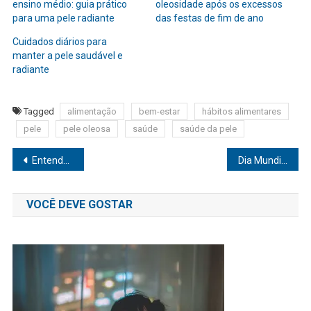
ensino médio: guia prático
oleosidade após os excessos
para uma pele radiante
das festas de fim de ano
Cuidados diários para
manter a pele saudável e
radiante
Tagged
alimentação
bem-estar
hábitos alimentares
pele
pele oleosa
saúde
saúde da pele
Navegação
Entenda o que é a psoríase e as suas principais formas de tratamento
Dia Mundial de Conscientização da Hemofilia: 14 mil pessoas sofrem com a doença no Brasil
de
VOCÊ DEVE GOSTAR
Post