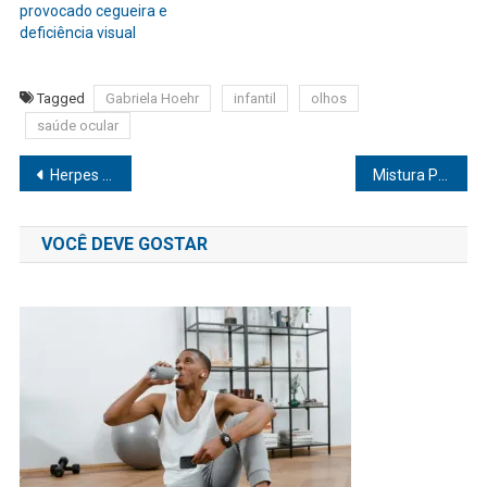
provocado cegueira e
deficiência visual
Tagged
Gabriela Hoehr
infantil
olhos
saúde ocular
Navegação
Herpes genital não tem cura mas tem tratamento
Mistura Perigosa: O risco de consumir álcool durante o uso de medicamentos no fim de ano
de
VOCÊ DEVE GOSTAR
Post