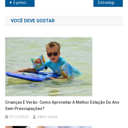
Navegação
5 principais mitos sobre a depilação feminina
Estratégia alimentar contribui para alto rendimento de atletas
de
VOCÊ DEVE GOSTAR
Post
Crianças E Verão: Como Aproveitar A Melhor Estação Do Ano
Sem Preocupações?
21/12/2022
Editor Jornal