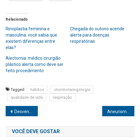
Relacionado
Rinoplastia feminina e
Chegada do outono acende
masculina: você sabia que
alerta para doenças
existem diferenças entre
respiratórias
elas?
Alectomia: médico cirurgião
plástico alerta como deve ser
feito procedimento
Tagged
hábitos
otorrinolaringologia
qualidade de vida
respiração
Navegação
Desvendando mitos e verdades sobre o consumo de água
Aneurisma da aorta é uma doença assintomática que pode ser letal
de
VOCÊ DEVE GOSTAR
Post