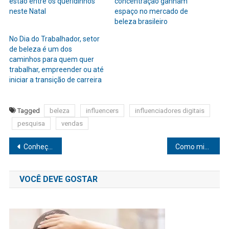
estão entre os queridinhos
concentração ganham
neste Natal
espaço no mercado de
beleza brasileiro
No Dia do Trabalhador, setor
de beleza é um dos
caminhos para quem quer
trabalhar, empreender ou até
iniciar a transição de carreira
Tagged
beleza
influencers
influenciadores digitais
pesquisa
vendas
Navegação
Conheça 3 terapias que unem tecnologia e tradição contra o estresse
Como minimizar o envelhecimento precoce das mãos
de
VOCÊ DEVE GOSTAR
Post