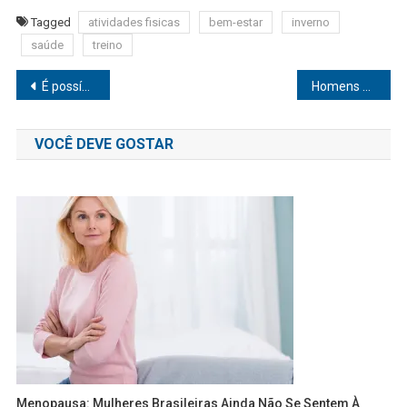
Tagged
atividades fisicas
bem-estar
inverno
saúde
treino
Navegação
É possível realizar transplante capilar em casos de calvície avançada?
Homens dão menos importância à Saúde Vascular do que as mulheres
de
VOCÊ DEVE GOSTAR
Post
Menopausa: Mulheres Brasileiras Ainda Não Se Sentem À