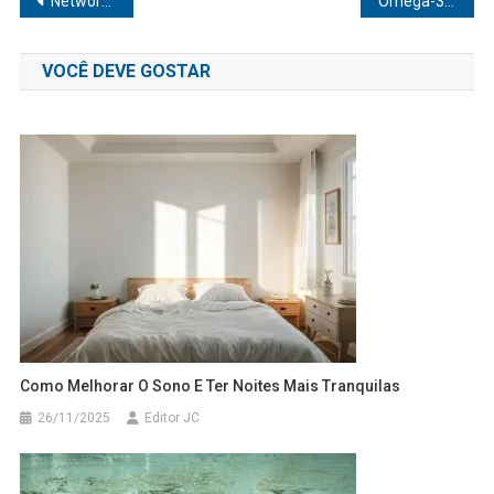
Navegação
Networking: Como voltar a fazer após a maternidade?
Ômega-3: Tudo o que você precisa saber sobre
de
VOCÊ DEVE GOSTAR
Post
Como Melhorar O Sono E Ter Noites Mais Tranquilas
26/11/2025
Editor JC