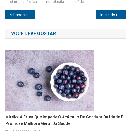
cirurgia plástica
rinoplastia
saúde
Navegação
Especialista explica importância de cuidar da saúde e evitar doenças e falta de qualidade de vida
Início do inverno: entenda por que a hidratação deve ser reforçada em períodos mais frios
de
VOCÊ DEVE GOSTAR
Post
Mirtilo: A Fruta Que Impede O Acúmulo De Gordura Da Idade E
Promove Melhora Geral Da Saúde