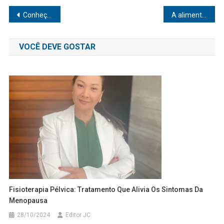
Navegação
Conheça os benefícios dos antioxidantes para manter o corpo saudável durante todo o ano
A alimentação certa para esbanjar energia no Carnaval
de
VOCÊ DEVE GOSTAR
Post
Fisioterapia Pélvica: Tratamento Que Alivia Os Sintomas Da
Menopausa
28/10/2024
Editor JC