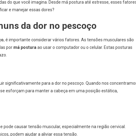
das do que você imagina. Desde má postura até estresse, esses fatore
ficar e manejar essas dores?
muns da dor no pescoço
ço
, é importante considerar vários fatores. As tensões musculares são
das por
má postura
ao usar o computador ou o celular. Estas posturas
azo.
buir significativamente para a dor no pescoço. Quando nos concentramo
 se esforçam para manter a cabeça em uma posição estática,
se pode causar tensão muscular, especialmente na região cervical.
icos, podem ajudar a aliviar essa tensão.