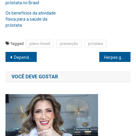
próstata no Brasil
Os benefícios da atividade
física para a saúde da
próstata
Tagged
plano brasil
prevenção
próstata
Navegação
Dependência Tecnológica em Adolescentes: Alerta e Estratégias para Pais e Educadores
Herpes genital não tem cura mas tem tratamento
de
VOCÊ DEVE GOSTAR
Post