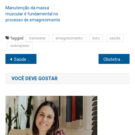
Manutenção da massa
muscular é fundamental no
processo de emagrecimento
Tagged
bemestar
emagrecimento
livro
saúde
sobrepeso
Navegação
Saúde Pra Já tem presença confirmada no Rio Innovation Week
Obstetra explica sobre a SOP, doença da atriz Larissa Manoela
de
VOCÊ DEVE GOSTAR
Post