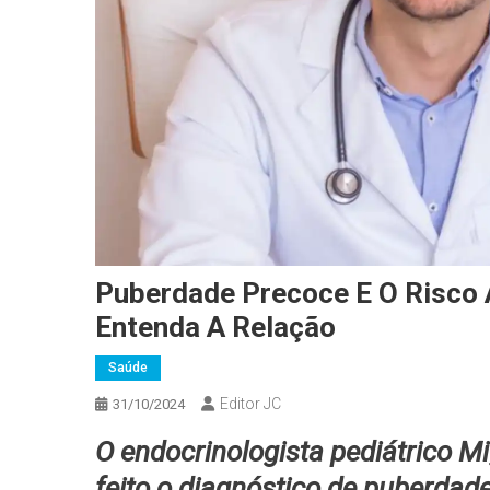
Puberdade Precoce E O Risco
Entenda A Relação
Saúde
Editor JC
31/10/2024
O endocrinologista pediátrico Mi
feito o diagnóstico de puberdade