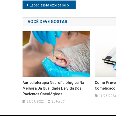
Navegação
Especialista explica se o uso de DIU está relacionado à aumento do risco de câncer de mama
de
VOCÊ DEVE GOSTAR
Post
Auriculoterapia Neurofisiológica Na
Como Preven
Melhora Da Qualidade De Vida Dos
Complicaçõ
Pacientes Oncológicos
11/05/2023
29/09/2022
Editor JC