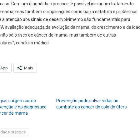
caso. Com um diagnóstico precoce, é possível iniciar um tratamento
de mama, mas também complicações como baixa estatura e problemas
 a atenção aos sinais de desenvolvimento são fundamentais para
s. “A avaliação adequada da evolução da mama, do crescimento e da ida
o não só o risco de câncer de mama, mas também de outras
lares”, conclui o médico.
sApp
Mais
ogias surgem como
Prevenção pode salvar vidas no
evenção e no diagnóstico
combate ao câncer do colo do útero
âncer de mama
rdade precoce