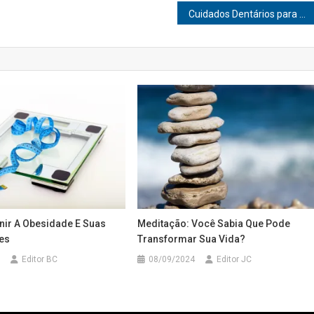
Cuidados Dentários para um Sorriso Brilhante nas Festas de Fim de Ano : Dicas da Dra. Patrícia Peixoto
ir A Obesidade E Suas
Meditação: Você Sabia Que Pode
es
Transformar Sua Vida?
Editor BC
08/09/2024
Editor JC