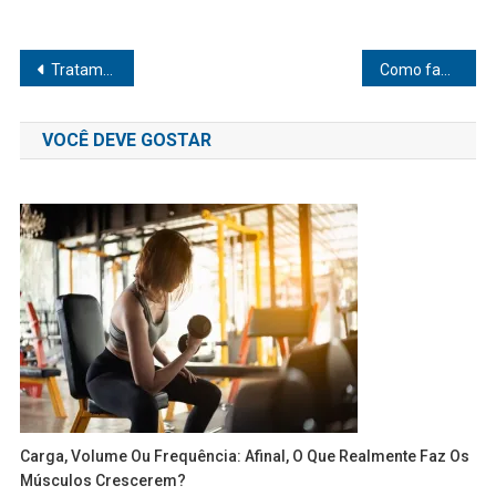
Navegação
Tratamentos caseiros para acne e espinhas que realmente funcionam
Como fazer alimentação consciente e intuitiva para melhorar sua vida
de
VOCÊ DEVE GOSTAR
Post
Carga, Volume Ou Frequência: Afinal, O Que Realmente Faz Os
Músculos Crescerem?