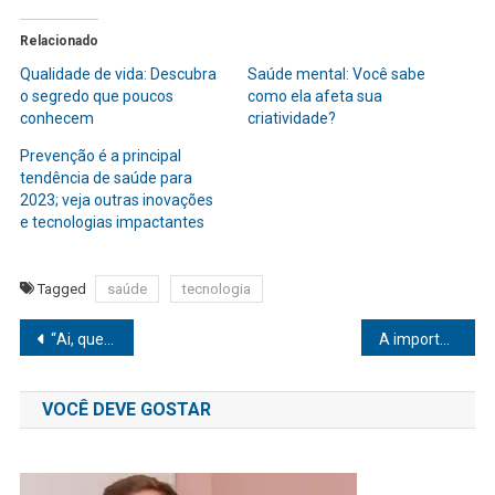
Relacionado
Qualidade de vida: Descubra
Saúde mental: Você sabe
o segredo que poucos
como ela afeta sua
conhecem
criatividade?
Prevenção é a principal
tendência de saúde para
2023; veja outras inovações
e tecnologias impactantes
Tagged
saúde
tecnologia
Navegação
“Ai, que delícia o verão”? Chegada da estação mais quente do ano, pode deixar muitos de cabelo em pé — literalmente
A importância da atividade física na melhor idade
de
VOCÊ DEVE GOSTAR
Post