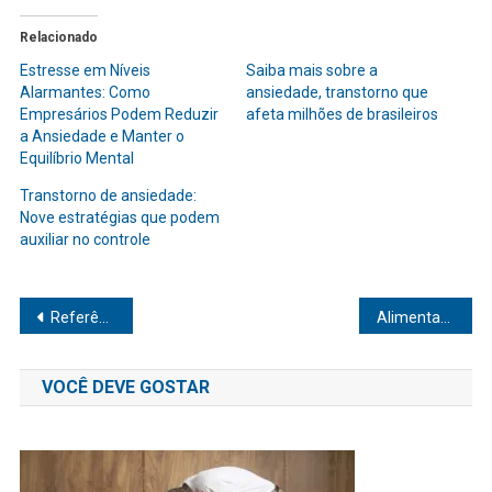
Relacionado
Estresse em Níveis
Saiba mais sobre a
Alarmantes: Como
ansiedade, transtorno que
Empresários Podem Reduzir
afeta milhões de brasileiros
a Ansiedade e Manter o
Equilíbrio Mental
Transtorno de ansiedade:
Nove estratégias que podem
auxiliar no controle
Navegação
Referência em contorno corporal, Dra. Narayana Serpa é especialista nas técnicas mais modernas e inovadoras da cirurgia plástica
Alimentação saudável: Você Sabia Que Pode Transformar Sua Vida?
de
VOCÊ DEVE GOSTAR
Post