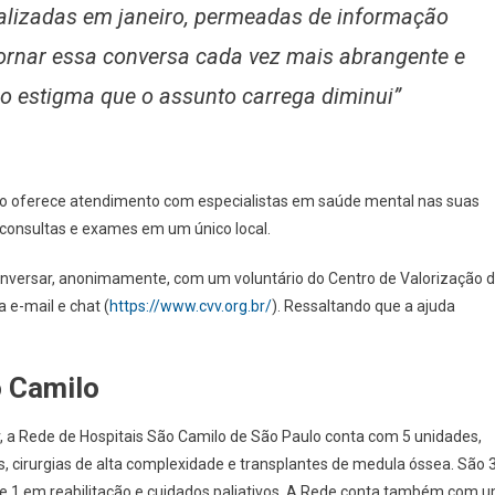
ealizadas em janeiro, permeadas de informação
tornar essa conversa cada vez mais abrangente e
 o estigma que o assunto carrega diminui”
lo oferece atendimento com especialistas em saúde mental nas suas
 consultas e exames em um único local.
conversar, anonimamente, com um voluntário do Centro de Valorização 
 e-mail e chat (
https://www.cvv.org.br/
). Ressaltando que a ajuda
o Camilo
, a Rede de Hospitais São Camilo de São Paulo conta com 5 unidades,
 cirurgias de alta complexidade e transplantes de medula óssea. São 
a e 1 em reabilitação e cuidados paliativos. A Rede conta também com 