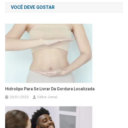
de
favoritas
VOCÊ DEVE GOSTAR
Post
Hidrolipo Para Se Livrar Da Gordura Localizada
20/01/2023
Editor Jornal