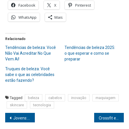
é
Facebook
X
Pinterest
a
tendência!
WhatsApp
Mais
Priscila
Miguel,
especialista
Relacionado
em
Tendências de beleza: Você
Tendências de beleza 2025:
beleza,
Não Vai Acreditar No Que
o que esperar e como se
Vem Aí!
preparar
comenta
o
Truques de beleza: Você
‘boom’
sabe o que as celebridades
estão fazendo?
de
novidades
do
Tagged
beleza
cabelos
inovação
maquiagem
segmento
skincare
tecnologia
e
Navegação
revela
Jovens: Saúde Mental se torna fundamental para evitar doenças e o suicídio
Crossfit e musculação ajudam no ganho de massa muscular, mas têm indicações diferentes
suas