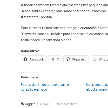
A médica também reforça que mesmo uma pequena quantid
“Não é sobre exagerar, mas sobre entender que mesmo
tratamento”, pontua.
Para curtir as festas com segurança, a orientação é simp
“Converse com seu médico para saber se há contraindicaçõ
festividades”, recomenda Marina.
Compartilhar:
Facebook
X
Pinterest
What
Relacionado
Festas de fim de ano colocam o
Os riscos do 
coração em risco
álcool e como
Tagged
álcool
medicamentos