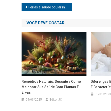
Navegação
Férias e saúde ocular infantil
de
VOCÊ DEVE GOSTAR
Post
Remédios Naturais: Descubra Como
Diferenças E
Melhorar Sua Saúde Com Plantas E
E Caracterís
Ervas
31/01/2023
04/03/2025
Editor JC