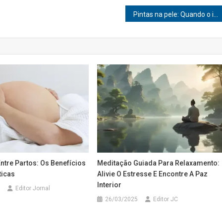
Pintas na pele: Quando o inofensivo pode se tornar perigoso?
ntre Partos: Os Benefícios
Meditação Guiada Para Relaxamento:
ticas
Alivie O Estresse E Encontre A Paz
Interior
Editor Jornal
26/03/2025
Editor JC