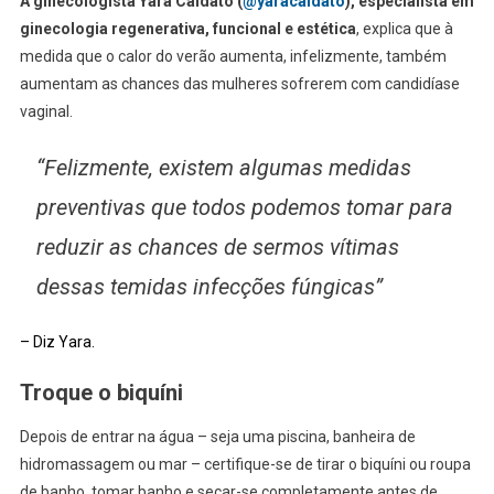
A ginecologista Yara Caldato (
@yaracaldato
), especialista em
ginecologia regenerativa, funcional e estética
, explica que à
medida que o calor do verão aumenta, infelizmente, também
aumentam as chances das mulheres sofrerem com candidíase
vaginal.
“Felizmente, existem algumas medidas
preventivas que todos podemos tomar para
reduzir as chances de sermos vítimas
dessas temidas infecções fúngicas”
– Diz Yara.
Troque o biquíni
Depois de entrar na água – seja uma piscina, banheira de
hidromassagem ou mar – certifique-se de tirar o biquíni ou roupa
de banho, tomar banho e secar-se completamente antes de