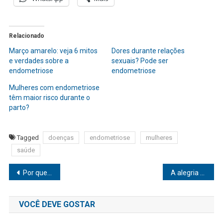
Relacionado
Março amarelo: veja 6 mitos
Dores durante relações
e verdades sobre a
sexuais? Pode ser
endometriose
endometriose
Mulheres com endometriose
têm maior risco durante o
parto?
Tagged
doenças
endometriose
mulheres
saúde
Navegação
Por que o clareamento dentário pode causar sensibilidade?
A alegria de dizer NÃO e como fazê-lo
de
VOCÊ DEVE GOSTAR
Post