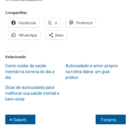
Compartilhar:
Facebook
X
Pinterest
WhatsApp
Mais
Relacionado
Como cuidar da saúde
Autocuidado e amor-próprio
mental na correria do dia a
na rotina diária: um guia
dia
prático
Dicas de autocuidado para
melhorar sua saúde mental e
bem-estar
Navegação
Diabéticos no Carnaval: aprenda a aguentar a folia com segurança
Tratamentos estéticos que transformam: descubra as melhores opções