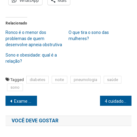
WhatsApp
Mais
Relacionado
Ronco é o menor dos
O que tira o sono das
problemas de quem
mulheres?
desenvolve apneia obstrutiva
Sono e obesidade: qual é a
relação?
Tagged
diabetes
noite
pneumologia
saúde
sono
Navegação
Exame de sangue que investiga alterações cromossômicas se torna obrigatório na triagem de doadores de sêmen e óvulo
4 cuidados básicos para ter mais saúde e qualidade de vida
de
VOCÊ DEVE GOSTAR
Post