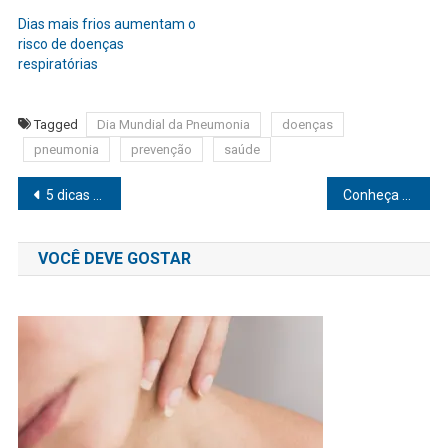
Dias mais frios aumentam o
risco de doenças
respiratórias
Tagged
Dia Mundial da Pneumonia
doenças
pneumonia
prevenção
saúde
Navegação
5 dicas para manter os cabelos sempre hidratados
Conheça os benefícios da cúrcuma para desinflamar o organismo
de
VOCÊ DEVE GOSTAR
Post