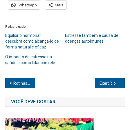
WhatsApp
Mais
Relacionado
Equilíbrio hormonal:
Estresse também é causa de
descubra como alcançá-lo de
doenças autoimunes
forma natural e eficaz
O impacto do estresse na
saúde e como lidar com ele
Navegação
Rotinas de autocuidado: o guia prático para cuidar de si mesmo
Exercícios funcionais: a chave para transformar seu treino e saúde
de
VOCÊ DEVE GOSTAR
Post