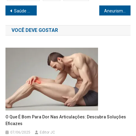
Navegação
Saúde da Mulher: descubra como a meditação diminui os efeitos da TPM
Aneurisma é uma ameaça silenciosa às artérias do corpo humano
de
VOCÊ DEVE GOSTAR
Post
O Que É Bom Para Dor Nas Articulações: Descubra Soluções
Eficazes
07/06/2025
Editor JC