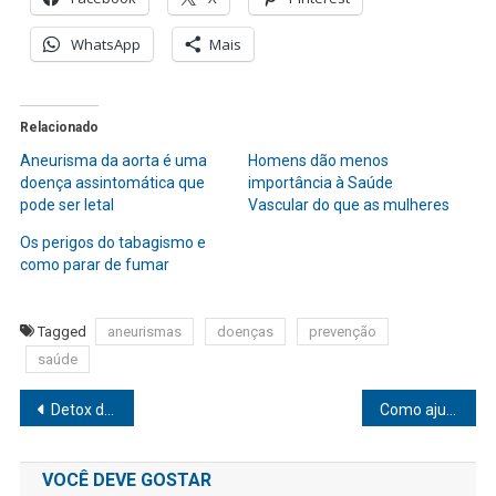
WhatsApp
Mais
Relacionado
Aneurisma da aorta é uma
Homens dão menos
doença assintomática que
importância à Saúde
pode ser letal
Vascular do que as mulheres
Os perigos do tabagismo e
como parar de fumar
Tagged
aneurismas
doenças
prevenção
saúde
Navegação
Detox digital: 3 dicas para se desconectar do on e se conectar com o off
Como ajudar o bebê quando as cólicas aparecem?
de
VOCÊ DEVE GOSTAR