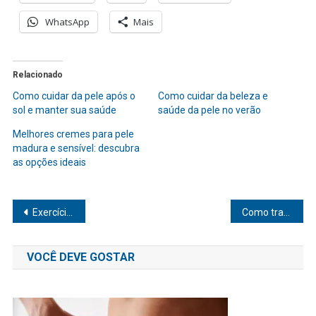
WhatsApp
Mais
Relacionado
Como cuidar da pele após o
Como cuidar da beleza e
sol e manter sua saúde
saúde da pele no verão
Melhores cremes para pele
madura e sensível: descubra
as opções ideais
Navegação
Exercícios simples para iniciantes em casa que transformam sua rotina
Como tratar a saúde intestinal com probióticos de forma eficaz
de
VOCÊ DEVE GOSTAR
Post