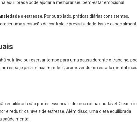
na equilibrada pode ajudar a melhorar seu bem-estar emocional.
ansiedade
e
estresse
. Por outro lado, práticas diárias consistentes,
erecer uma sensação de controle e previsibilidade. Isso é especialment
uais
hã nutritivo ou reservar tempo para uma pausa durante o trabalho, po
am espaço para relaxar e refletir, promovendo um estado mental mai
ção equilibrada são partes essenciais de uma rotina saudável. O exercíc
r e reduzir os níveis de estresse. Além disso, uma dieta equilibrada
oa saúde mental.