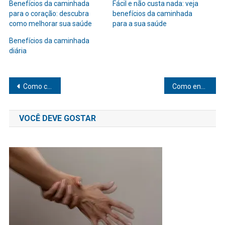
Benefícios da caminhada
Fácil e não custa nada: veja
para o coração: descubra
benefícios da caminhada
como melhorar sua saúde
para a sua saúde
Benefícios da caminhada
diária
Navegação
Como cuidar da saúde mental na correria do dia a dia
Como envelhecer com saúde e bem-estar: dicas para uma vida plena
de
VOCÊ DEVE GOSTAR
Post