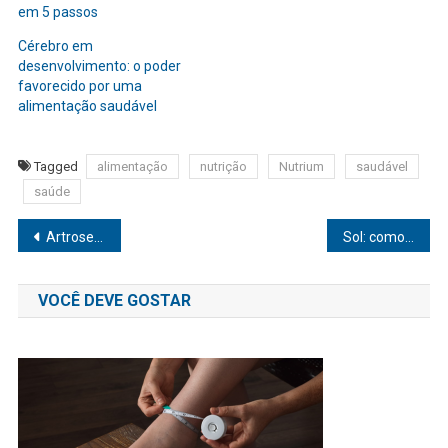
em 5 passos
Cérebro em
desenvolvimento: o poder
favorecido por uma
alimentação saudável
Tagged
alimentação
nutrição
Nutrium
saudável
saúde
Navegação
Artrose severa: 30 milhões de pessoas sofrem desta enfermidade, revela Ministério da Saúde
Sol: como aproveitá-lo sem prejudicar a saúde e a beleza da pele
de
VOCÊ DEVE GOSTAR
Post