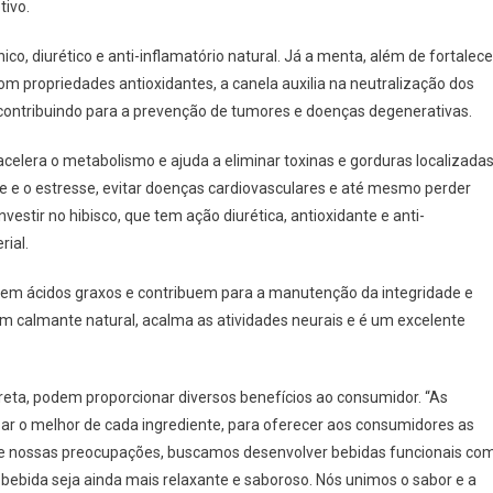
tivo.
o, diurético e anti-inflamatório natural. Já a menta, além de fortalece
Com propriedades antioxidantes, a canela auxilia na neutralização dos
, contribuindo para a prevenção de tumores e doenças degenerativas.
acelera o metabolismo e ajuda a eliminar toxinas e gorduras localizadas
e e o estresse, evitar doenças cardiovasculares e até mesmo perder
vestir no hibisco, que tem ação diurética, antioxidante e anti-
rial.
ca em ácidos graxos e contribuem para a manutenção da integridade e
um calmante natural, acalma as atividades neurais e é um excelente
eta, podem proporcionar diversos benefícios ao consumidor. “As
ar o melhor de cada ingrediente, para oferecer aos consumidores as
 nossas preocupações, buscamos desenvolver bebidas funcionais co
bebida seja ainda mais relaxante e saboroso. Nós unimos o sabor e a