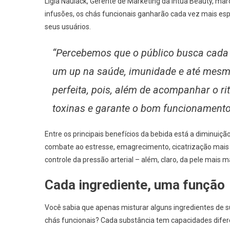
Lígia Nauiack, Gerente de Marketing da Intua Beauty, mar
infusões, os chás funcionais ganharão cada vez mais es
seus usuários.
“Percebemos que o público busca cada v
um
up
na saúde, imunidade e até mesm
perfeita, pois, além de acompanhar o ri
toxinas e garante o bom funcionamento
Entre os principais benefícios da bebida está a diminuiç
combate ao estresse, emagrecimento, cicatrização mais r
controle da pressão arterial – além, claro, da pele mais m
Cada ingrediente, uma função
Você sabia que apenas misturar alguns ingredientes de s
chás funcionais? Cada substância tem capacidades difere