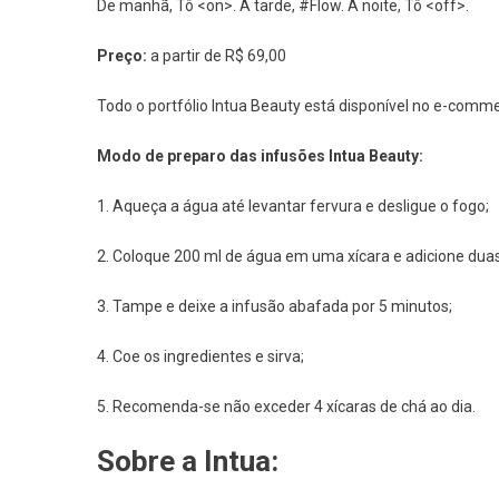
De manhã, Tô <on>. À tarde, #Flow. À noite, Tô <off>.
Preço:
a partir de R$ 69,00
Todo o portfólio Intua Beauty está disponível no e-comme
Modo de preparo das infusões Intua Beauty:
1. Aqueça a água até levantar fervura e desligue o fogo;
2. Coloque 200 ml de água em uma xícara e adicione duas
3. Tampe e deixe a infusão abafada por 5 minutos;
4. Coe os ingredientes e sirva;
5. Recomenda-se não exceder 4 xícaras de chá ao dia.
Sobre a Intua: