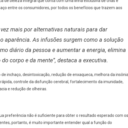
ca de beleza integral que conta com uma linha exclusiva de chás e
paço entre os consumidores, por todos os benefícios que trazem aos
ez mais por alternativas naturais para dar
o aparência. As infusões surgem como a solução
tmo diário da pessoa e aumentar a energia, elimina
 do corpo e da mente”, destaca a executiva.
ão de inchaço, desintoxicação, redução de enxaqueca, melhora da insônia
ápida, controle da disfunção cerebral, fortalecimento da imunidade,
acia e redução de olheiras.
ua preferência não é suficiente para obter o resultado esperado com o
ntes, portanto, é muito importante entender qual a função do