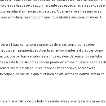
bisco é suavizada pelo sabor marcante das especiarias e a suavidade e
abor agradável à maioria das pessoas. A pimenta rosa traz não só as
cora a mistura, fazendo com que fique atrativa aos consumidores. O
ara a Intua, conta com a presença de ervas com propriedades
bém possuem propriedades digestivas, antioxidantes e diuréticas como
aracujá, que perfuma e saboriza a infusão, além de aguçar os sentidos
as a esta fruta. As notas cítricas predominam na infusão e as flores d
brem durante a infusão. O resultado é um sabor leve, agradável e
corpo e da mente a qualquer hora do dia. Antes de dormir, auxilia no
panhar a rotina do dia todo, trazendo leveza, energia e relaxamento.