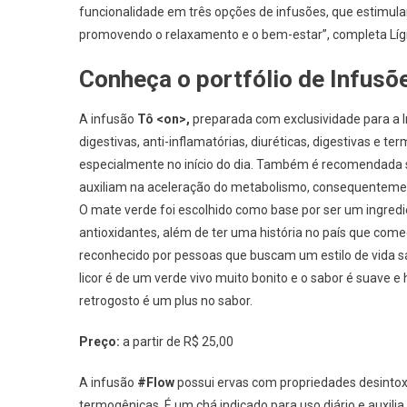
funcionalidade em três opções de infusões, que estimula
promovendo o relaxamento e o bem-estar”, completa Líg
Conheça o portfólio de Infusõe
A infusão
Tô <on>,
preparada com exclusividade para a I
digestivas, anti-inflamatórias, diuréticas, digestivas e t
especialmente no início do dia. Também é recomendada sua
auxiliam na aceleração do metabolismo, consequenteme
O mate verde foi escolhido como base por ser um ingredi
antioxidantes, além de ter uma história no país que com
reconhecido por pessoas que buscam um estilo de vida s
licor é de um verde vivo muito bonito e o sabor é suave e
retrogosto é um plus no sabor.
Preço:
a partir de R$ 25,00
A infusão
#Flow
possui ervas com propriedades desintoxic
termogênicas. É um chá indicado para uso diário e auxili