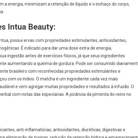
m a energia, minimizam a retenção de líquido e o inchaço do corpo,
ia.
s Intua Beauty:
ntua, possui ervas com propriedades estimulantes, antioxidantes,
ermogênicas. É indicado para dar uma dose extra de energia,
 ingestão antes de exercícios físicos, já que seus ingredientes
nte aumentando a queima de gordura. Pode ser consumido diariament
ente brasileiro com reconhecidas propriedades estimulantes e
eçou com os índios. O matcha é um ingrediente cada vez mais
audável e vem agregar muitas propriedades e resultados à infusão. O
 herbal com notas das especiarias. A picância da pimenta do reino no
antes, anti-inflamatórias, antioxidantes, diuréticas, digestivas e
a na eliminação de toxinas, redução da retenção hídrica e emagreciment