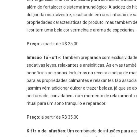
além de fortalecer o sistema imunológico. A acidez do hi
dulçor da rosa silvestre, resultando em uma infusão de s
propriedades características do produto, mas também de
licor tem uma bela cor vermelha e aroma de especiarias.
Preço:
a partir de R$ 25,00
Infusão Tô <off>:
Também preparada com exclusividade p
sedativas leves, relaxantes e ansiolíticas. As ervas tam
benefícios adicionais. Incluímos na receita a polpa de m
para as propriedades calmantes e relaxantes tão associad
jasmim vêm adicionar dulçor e trazer beleza, já que se a
perfumado, convidativo a um momento de relaxamento do 
ritual para um sono tranquilo e reparador.
Preço:
a partir de R$ 35,00
Kit trio de infusões:
Um combinado de infusões para acom