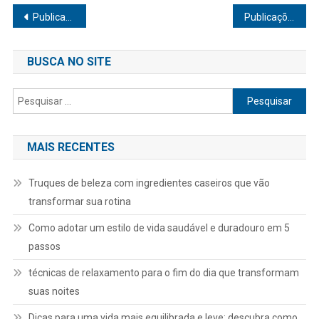
Navegação
Publicações mais antigas
Publicações mais novas
por
BUSCA NO SITE
posts
Pesquisar
por:
MAIS RECENTES
Truques de beleza com ingredientes caseiros que vão
transformar sua rotina
Como adotar um estilo de vida saudável e duradouro em 5
passos
técnicas de relaxamento para o fim do dia que transformam
suas noites
Dicas para uma vida mais equilibrada e leve: descubra como