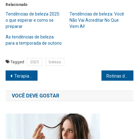
Relacionado
Tendências de beleza 2025:
Tendências de beleza: Você
o que esperar e como se
Não Vai Acreditar No Que
preparar
Vem Aí!
As tendências de beleza
para a temporada de outono
Tagged
2025
beleza
Navegação
Terapias holísticas: descubra como podem transformar sua vida
Rotinas de autocuidado: o guia prático para cuidar de si mesmo
de
VOCÊ DEVE GOSTAR
Post