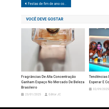
Navegação
Festas de fim de ano colocam o coração em risco
de
VOCÊ DEVE GOSTAR
Post
Fragrâncias De Alta Concentração
Tendências 
Ganham Espaço No Mercado De Beleza
Esperar E C
Brasileiro
02/09/2025
23/01/2025
Editor JC