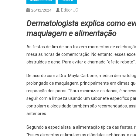
Autocuidado
Beleza
Editor JC
26/12/2024
Dermatologista explica como ev
maquiagem e alimentação
As festas de fim de ano trazem momentos de celebração,
mesa as horas de comemoração. No entanto, esses exces
obstruídos e acne. Para evitar o chamado “efeito rebote”
De acordo com a Dra. Mayla Carbone, médica dermatologi
prolongado de maquiagem, principalmente em climas quen
respiração dos poros. “Para minimizar os danos, é nec
seguir com a limpeza usando um sabonete específico para 
controlam a oleosidade também são recomendados, assi
anteriores.
Segundo a especialista, a alimentação típica das festas,
“Esses alimentos estimulam as glândulas sebáceas, o que