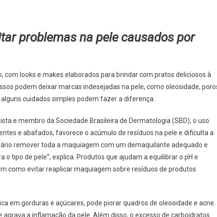
itar problemas na pele causados por
 com looks e makes elaborados para brindar com pratos deliciosos à
sos podem deixar marcas indesejadas na pele, como oleosidade, poro
, alguns cuidados simples podem fazer a diferença.
sta e membro da Sociedade Brasileira de Dermatologia (SBD), o uso
tes e abafados, favorece o acúmulo de resíduos na pele e dificulta a
essário remover toda a maquiagem com um demaquilante adequado e
o tipo de pele”, explica. Produtos que ajudam a equilibrar o pH e
m como evitar reaplicar maquiagem sobre resíduos de produtos
 rica em gorduras e açúcares, pode piorar quadros de oleosidade e acne.
 agrava a inflamação da pele. Além disso, o excesso de carboidratos