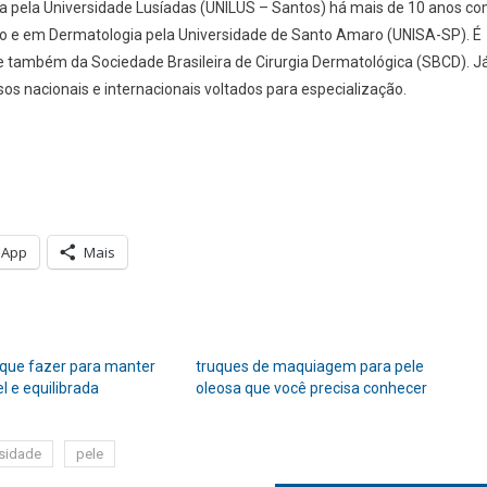
 pela Universidade Lusíadas (UNILUS – Santos) há mais de 10 anos c
lo e em Dermatologia pela Universidade de Santo Amaro (UNISA-SP). É
 também da Sociedade Brasileira de Cirurgia Dermatológica (SBCD). J
sos nacionais e internacionais voltados para especialização.
sApp
Mais
o que fazer para manter
truques de maquiagem para pele
l e equilibrada
oleosa que você precisa conhecer
sidade
pele