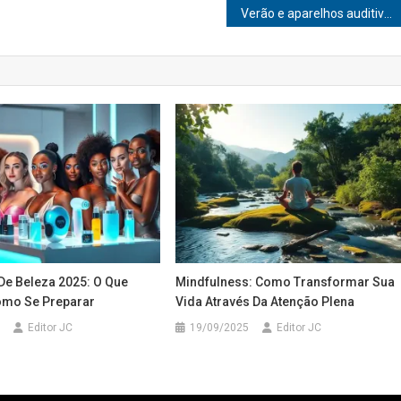
Verão e aparelhos auditivos: cuidados especiais são necessários para aproveitar a estação com segurança
De Beleza 2025: O Que
Mindfulness: Como Transformar Sua
omo Se Preparar
Vida Através Da Atenção Plena
Editor JC
19/09/2025
Editor JC