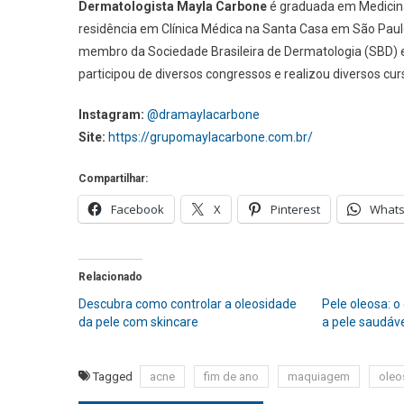
Dermatologista Mayla Carbone
é graduada em Medicina
residência em Clínica Médica na Santa Casa em São Pau
membro da Sociedade Brasileira de Dermatologia (SBD) e
participou de diversos congressos e realizou diversos cur
Instagram:
@dramaylacarbone
Site:
https://grupomaylacarbone.com.br/
Compartilhar:
Facebook
X
Pinterest
What
Relacionado
Descubra como controlar a oleosidade
Pele oleosa: 
da pele com skincare
a pele saudáve
Tagged
acne
fim de ano
maquiagem
oleo