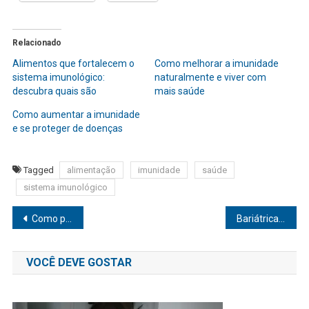
Relacionado
Alimentos que fortalecem o
Como melhorar a imunidade
sistema imunológico:
naturalmente e viver com
descubra quais são
mais saúde
Como aumentar a imunidade
e se proteger de doenças
Tagged
alimentação
imunidade
saúde
sistema imunológico
Navegação
Como prevenir e tratar a diabetes tipo 2
Bariátrica pode reduzir risco de câncer de mama em mulheres obesas
de
VOCÊ DEVE GOSTAR
Post