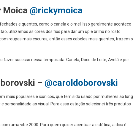
y Moica
@rickymoica
echados e quentes, como o canela e o mel. Isso geralmente acontece
o, utilizamos as cores dos fios para dar um up e brilho no rosto.
m roupas mais escuras, então esses cabelos mais quentes, trazem o
ão fazer sucesso nessa temporada: Canela, Doce de Leite, Avelã e por
borovski –
@caroldoborovski
em mais populares e icônicos, que tem sido usado por mulheres ao lon
or e personalidade ao visual. Para essa estação selecionei três produtos
om uma vibe 2000. Para quem quiser acentuar a estética, a dica é