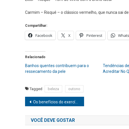
Carmim – Risqué – o clássico vermelho, que nunca sai d
Compartilhar:
Facebook
X
Pinterest
What
Relacionado
Banhos quentes contribuem para o
Tendências de
ressecamento da pele
Acreditar No 
Tagged
beleza
outono
Navegação
Os benefícios do exercício físico para a saúde do sistema imunológico
de
VOCÊ DEVE GOSTAR
Post