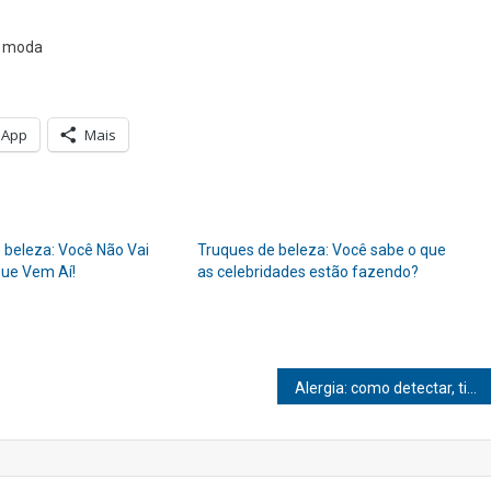
e moda
sApp
Mais
 beleza: Você Não Vai
Truques de beleza: Você sabe o que
Que Vem Aí!
as celebridades estão fazendo?
Alergia: como detectar, tipos, causas e tratamentos