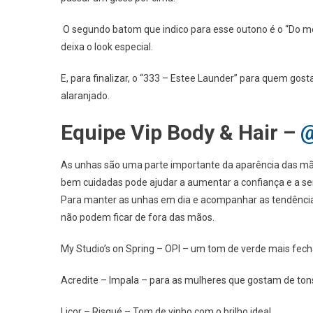
O segundo batom que indico para esse outono é o “Do m
deixa o look especial.
E, para finalizar, o “333 – Estee Launder” para quem gos
alaranjado.
Equipe Vip Body & Hair –
@
As unhas são uma parte importante da aparência das mã
bem cuidadas pode ajudar a aumentar a confiança e a s
Para manter as unhas em dia e acompanhar as tendências
não podem ficar de fora das mãos.
My Studio’s on Spring – OPI – um tom de verde mais fec
Acredite – Impala – para as mulheres que gostam de ton
Licor – Risqué – Tom de vinho com o brilho ideal