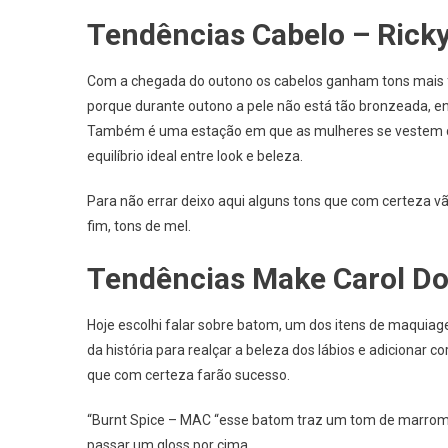
Tendências Cabelo – Rick
Com a chegada do outono os cabelos ganham tons mais f
porque durante outono a pele não está tão bronzeada, entã
Também é uma estação em que as mulheres se vestem co
equilíbrio ideal entre look e beleza.
Para não errar deixo aqui alguns tons que com certeza v
fim, tons de mel.
Tendências Make Carol Do
Hoje escolhi falar sobre batom, um dos itens de maquiag
da história para realçar a beleza dos lábios e adicionar c
que com certeza farão sucesso.
“Burnt Spice – MAC “esse batom traz um tom de marrom c
passar um gloss por cima.