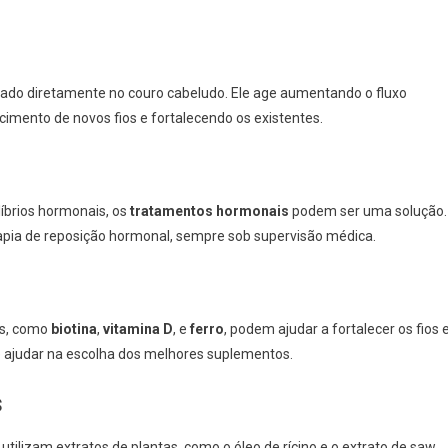
ado diretamente no couro cabeludo. Ele age aumentando o fluxo
cimento de novos fios e fortalecendo os existentes.
íbrios hormonais, os
tratamentos hormonais
podem ser uma solução.
terapia de reposição hormonal, sempre sob supervisão médica.
is, como
biotina
,
vitamina D
, e
ferro
, podem ajudar a fortalecer os fios 
de ajudar na escolha dos melhores suplementos.
s
utilizam extratos de plantas, como o óleo de rícino e o extrato de saw