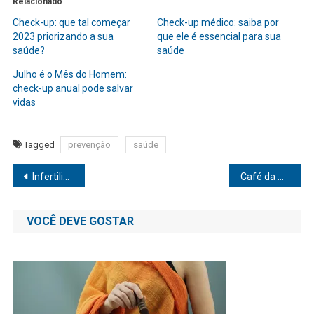
Relacionado
Check-up: que tal começar
Check-up médico: saiba por
2023 priorizando a sua
que ele é essencial para sua
saúde?
saúde
Julho é o Mês do Homem:
check-up anual pode salvar
vidas
Tagged
prevenção
saúde
Navegação
Infertilidade feminina: 6 exames que identificam
Café da manhã: Por que não devemos abrir mão?
de
VOCÊ DEVE GOSTAR
Post