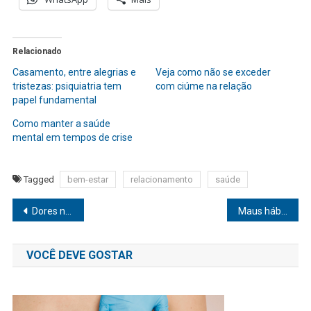
Relacionado
Casamento, entre alegrias e
Veja como não se exceder
tristezas: psiquiatria tem
com ciúme na relação
papel fundamental
Como manter a saúde
mental em tempos de crise
Tagged
bem-estar
relacionamento
saúde
Navegação
Dores na coluna em mães e gestantes: como evitar?
Maus hábitos alimentares que podem antecipar a menopausa
de
VOCÊ DEVE GOSTAR
Post