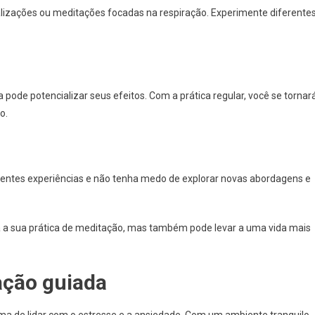
alizações ou meditações focadas na respiração. Experimente diferente
ode potencializar seus efeitos. Com a prática regular, você se tornar
o.
erentes experiências e não tenha medo de explorar novas abordagens e
a a sua prática de meditação, mas também pode levar a uma vida mais
ação guiada
ma de lidar com o estresse e a ansiedade. Com um ambiente tranquilo,