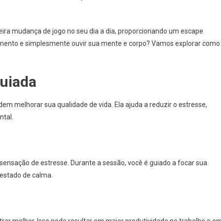
ira mudança de jogo no seu dia a dia, proporcionando um escape
momento e simplesmente ouvir sua mente e corpo? Vamos explorar como
guiada
em melhorar sua qualidade de vida. Ela ajuda a reduzir o estresse,
ntal.
sensação de estresse. Durante a sessão, você é guiado a focar sua
estado de calma.
ar melhor. Isso pode resultar em maior produtividade no trabalho e e