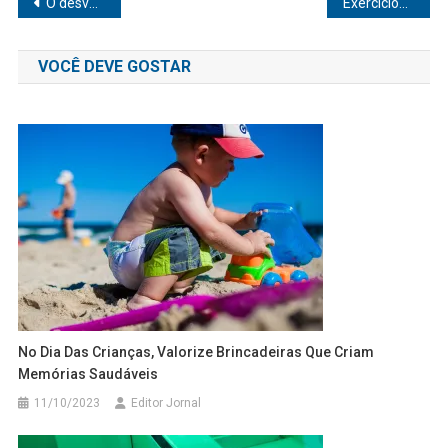
Navegação
O desvendar da psique humana
Exercícios para melhorar o equilíbrio das crianças
de
VOCÊ DEVE GOSTAR
Post
No Dia Das Crianças, Valorize Brincadeiras Que Criam
Memórias Saudáveis
11/10/2023
Editor Jornal