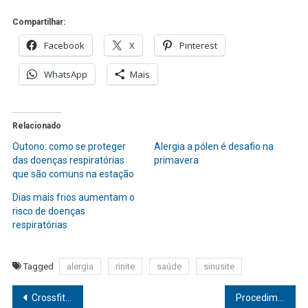
Compartilhar:
Facebook
X
Pinterest
WhatsApp
Mais
Relacionado
Outono: como se proteger
Alergia a pólen é desafio na
das doenças respiratórias
primavera
que são comuns na estação
Dias mais frios aumentam o
risco de doenças
respiratórias
Tagged
alergia
rinite
saúde
sinusite
Navegação
Crossfit e musculação ajudam no ganho de massa muscular, mas têm indicações diferentes
Procedimentos estéticos: Descubra os que mais bombam entre os participantes do BBB 23