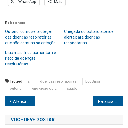
WhatsApp
Mais
Relacionado
Outono: como se proteger
Chegada do outono acende
das doenças respiratórias
alerta para doenças
que são comuns na estação
respiratórias
Dias mais frios aumentam o
risco de doenças
respiratórias
Tagged
ar
doenças respiratórias
EcoBrisa
outono
renovação do ar
saúde
Navegação
Atenção aos efeitos do excesso de açúcar no seu corpo
Paralisia facial: o que você precisa saber sobre os tipos e sintomas
de
VOCÊ DEVE GOSTAR
Post